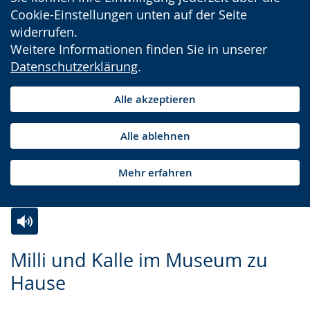
Cookie-Einstellungen unten auf der Seite
widerrufen.
Weitere Informationen finden Sie in unserer
Datenschutzerklärung
.
Alle akzeptieren
Alle ablehnen
Mehr erfahren
Zur
Aktiviere
Ein
Milli und Kalle im Museum zu
Leichten
Audio-
Video
Hause
Sprache
Unterstützung.
in
wechseln.
Deutscher