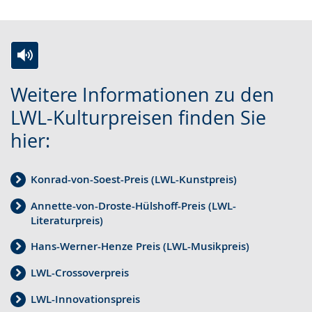
Z
A
E
Weitere Informationen zu den
u
k
i
LWL-Kulturpreisen finden Sie
r
t
n
hier:
L
i
V
e
v
i
i
i
d
Konrad-von-Soest-Preis (LWL-Kunstpreis)
c
e
e
Annette-von-Droste-Hülshoff-Preis (LWL-
h
r
o
Literaturpreis)
t
e
i
Hans-Werner-Henze Preis (LWL-Musikpreis)
e
A
n
LWL-Crossoverpreis
n
u
D
LWL-Innovationspreis
S
d
e