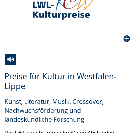
Zur
Aktiviere
Ein
Preise für Kultur in Westfalen-
Leichten
Audio-
Video
Lippe
Sprache
Unterstützung.
in
wechseln.
Deutscher
Kunst, Literatur, Musik, Crossover,
Gebärdensprache
Nachwuchsförderung und
wird
landeskundliche Forschung
angezeigt.
Der LWL vergibt in regelmäßigen Abständen