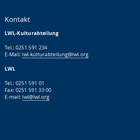
.
p
r
Kontakt
a
LWL-Kulturabteilung
c
h
Tel.: 0251 591 234
e
E-Mail:
lwl-kulturabteilung@lwl.org
w
LWL
i
r
Tel.: 0251 591 01
Fax: 0251 591 33 00
d
E-mail:
lwl@lwl.org
a
n
g
e
z