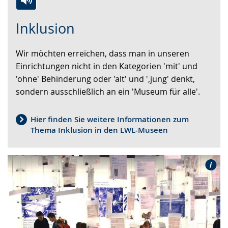
Zur
Aktiviere
Ein
Inklusion
Leichten
Audio-
Video
Sprache
Unterstützung.
in
Wir möchten erreichen, dass man in unseren
wechseln.
Deutscher
Einrichtungen nicht in den Kategorien 'mit' und
Gebärdensprache
'ohne' Behinderung oder 'alt' und '‚jung' denkt,
wird
sondern ausschließlich an ein 'Museum für alle'.
angezeigt.
Hier finden Sie weitere Informationen zum
Thema Inklusion in den LWL-Museen