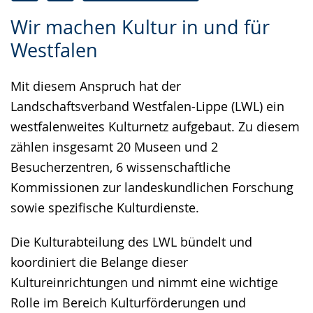
Zur
Aktiviere
Ein
Wir machen Kultur in und für
Leichten
Audio-
Video
Westfalen
Sprache
Unterstützung.
in
wechseln.
Deutscher
Mit diesem Anspruch hat der
Gebärdensprache
Landschaftsverband Westfalen-Lippe (LWL) ein
wird
westfalenweites Kulturnetz aufgebaut. Zu diesem
angezeigt.
zählen insgesamt 20 Museen und 2
Besucherzentren, 6 wissenschaftliche
Kommissionen zur landeskundlichen Forschung
sowie spezifische Kulturdienste.
Die Kulturabteilung des LWL bündelt und
koordiniert die Belange dieser
Kultureinrichtungen und nimmt eine wichtige
Rolle im Bereich Kulturförderungen und