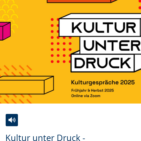
Zur
Aktiviere
Ein
Kultur unter Druck -
Leichten
Audio-
Video