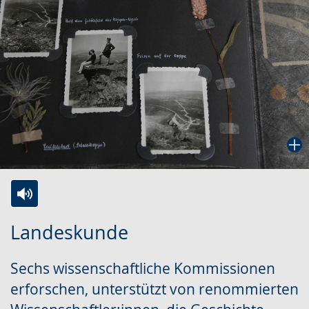
Zur
Aktiviere
Ein
Landeskunde
Leichten
Audio-
Video
Sprache
Unterstützung.
in
Sechs wissenschaftliche Kommissionen
wechseln.
Deutscher
erforschen, unterstützt von renommierten
Gebärdensprache