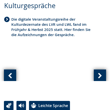
Sprache
Unterstützung.
in
Kulturgespräche
wechseln.
Deutscher
Gebärdensprache
Die digitale Veranstaltungsreihe der
wird
Kulturdezernate des LVR und LWL fand im
angezeigt.
Frühjahr & Herbst 2025 statt. Hier finden Sie
die Aufzeichnungen der Gespräche.
Vorherige
Näch
Ansicht:
Ansic
(
(
von
von
Leichte Sprache
)
)