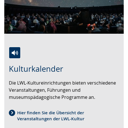
Zur
Aktiviere
Ein
Kulturkalender
Leichten
Audio-
Video
Sprache
Unterstützung.
in
Die LWL-Kultureinrichtungen bieten verschiedene
wechseln.
Deutscher
Veranstaltungen, Führungen und
Gebärdensprache
museumspädagogische Programme an.
wird
angezeigt.
Hier finden Sie die Übersicht der
Veranstaltungen der LWL-Kultur