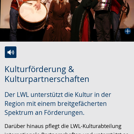
Zur
Aktiviere
Ein
Kulturförderung &
Leichten
Audio-
Video
Kulturpartnerschaften
Sprache
Unterstützung.
in
wechseln.
Deutscher
Der LWL unterstützt die Kultur in der
Gebärdensprache
Region mit einem breitgefächerten
wird
Spektrum an Förderungen.
angezeigt.
Darüber hinaus pflegt die LWL-Kulturabteilung