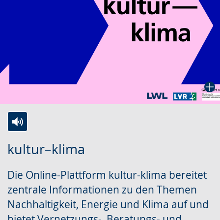
Zur
Aktiviere
Ein
kultur–klima
Leichten
Audio-
Video
Sprache
Unterstützung.
in
Die Online-Plattform kultur-klima bereitet
wechseln.
Deutscher
zentrale Informationen zu den Themen
Gebärdensprache
Nachhaltigkeit, Energie und Klima auf und
wird
bietet Vernetzungs-, Beratungs- und