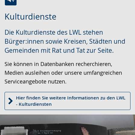
Zur
Aktiviere
Ein
Kulturdienste
Leichten
Audio-
Video
Sprache
Unterstützung.
in
Die Kulturdienste des LWL stehen
wechseln.
Deutscher
Bürger:innen sowie Kreisen, Städten und
Gebärdensprache
Gemeinden mit Rat und Tat zur Seite.
wird
angezeigt.
Sie können in Datenbanken recherchieren,
Medien ausleihen oder unsere umfangreichen
Serviceangebote nutzen.
Hier finden Sie weitere Informationen zu den LWL
- Kulturdiensten