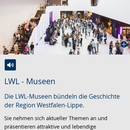
Zur
Aktiviere
Ein
LWL - Museen
Leichten
Audio-
Video
Sprache
Unterstützung.
in
Die LWL-Museen bündeln die Geschichte
wechseln.
Deutscher
der Region Westfalen-Lippe.
Gebärdensprache
wird
Sie nehmen sich aktueller Themen an und
angezeigt.
präsentieren attraktive und lebendige