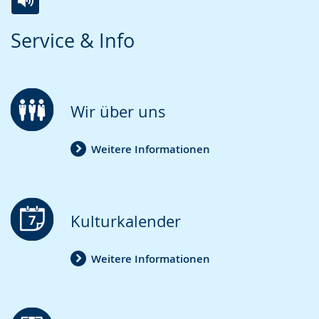
Zur
Aktiviere
Ein
Service & Info
Leichten
Audio-
Video
Sprache
Unterstützung.
in
wechseln.
Deutscher
Gebärdensprache
Wir über uns
wird
angezeigt.
Weitere Informationen
Kulturkalender
Weitere Informationen