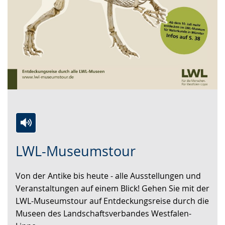
Zur
Aktiviere
Ein
LWL-Museumstour
Leichten
Audio-
Video
Sprache
Unterstützung.
in
Von der Antike bis heute - alle Ausstellungen und
wechseln.
Deutscher
Veranstaltungen auf einem Blick! Gehen Sie mit der
Gebärdensprache
LWL-Museumstour auf Entdeckungsreise durch die
wird
Museen des Landschaftsverbandes Westfalen-
angezeigt.