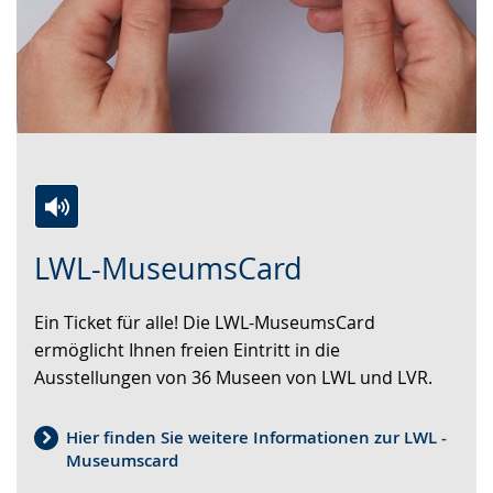
Zur
Aktiviere
Ein
LWL-MuseumsCard
Leichten
Audio-
Video
Sprache
Unterstützung.
in
Ein Ticket für alle! Die LWL-MuseumsCard
wechseln.
Deutscher
ermöglicht Ihnen freien Eintritt in die
Gebärdensprache
Ausstellungen von 36 Museen von LWL und LVR.
wird
angezeigt.
Hier finden Sie weitere Informationen zur LWL -
Museumscard