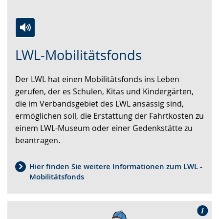
Zur
Aktiviere
Ein
LWL-Mobilitätsfonds
Leichten
Audio-
Video
Sprache
Unterstützung.
in
Der LWL hat einen Mobilitätsfonds ins Leben
wechseln.
Deutscher
gerufen, der es Schulen, Kitas und Kindergärten,
Gebärdensprache
die im Verbandsgebiet des LWL ansässig sind,
wird
ermöglichen soll, die Erstattung der Fahrtkosten zu
angezeigt.
einem LWL-Museum oder einer Gedenkstätte zu
beantragen.
Hier finden Sie weitere Informationen zum LWL -
Mobilitätsfonds