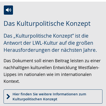
Zur
Aktiviere
Ein
Das Kulturpolitische Konzept
Leichten
Audio-
Video
Sprache
Unterstützung.
in
Das „Kulturpolitische Konzept“ ist die
wechseln.
Deutscher
Antwort der LWL-Kultur auf die großen
Gebärdensprache
Herausforderungen der nächsten Jahre.
wird
angezeigt.
Das Dokument soll einen Beitrag leisten zu einer
nachhaltigen kulturellen Entwicklung Westfalen-
Lippes im nationalen wie im internationalen
Kontext.
Hier finden Sie weitere Informationen zum
Kulturpolitischen Konzept