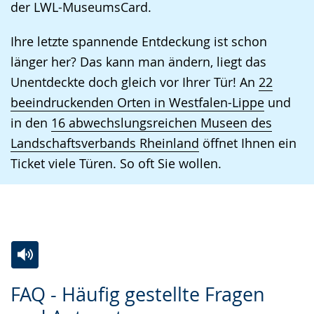
der LWL-MuseumsCard.
Ihre letzte spannende Entdeckung ist schon
länger her? Das kann man ändern, liegt das
Unentdeckte doch gleich vor Ihrer Tür! An
22
beeindruckenden Orten in Westfalen-Lippe
und
in den
16 abwechslungsreichen Museen des
Landschaftsverbands Rheinland
öffnet Ihnen ein
Ticket viele Türen. So oft Sie wollen.
Zur
Aktiviere
Ein
FAQ - Häufig gestellte Fragen
Leichten
Audio-
Video