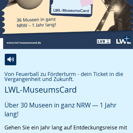
Zur
Aktiviere
Ein
Von Feuerball zu Förderturm - dein Ticket in die
Leichten
Audio-
Video
Vergangenheit und Zukunft.
Sprache
Unterstützung.
in
LWL-MuseumsCard
wechseln.
Deutscher
Gebärdensprache
Über 30 Museen in ganz NRW — 1 Jahr
wird
lang!
angezeigt.
Gehen Sie ein Jahr lang auf Entdeckungsreise mit