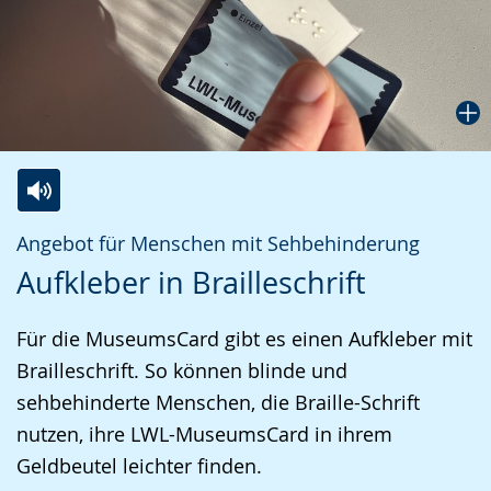
Zur
Aktiviere
Ein
Angebot für Menschen mit Sehbehinderung
Leichten
Audio-
Video
Aufkleber in Brailleschrift
Sprache
Unterstützung.
in
wechseln.
Deutscher
Für die MuseumsCard gibt es einen Aufkleber mit
Gebärdensprache
Brailleschrift. So können blinde und
wird
sehbehinderte Menschen, die Braille-Schrift
angezeigt.
nutzen, ihre LWL-MuseumsCard in ihrem
Geldbeutel leichter finden.