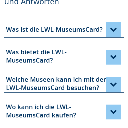
und Antworten
Sprache
Unterstützung.
in
wechseln.
Deutscher
Gebärdensprache
wird
Was ist die LWL-MuseumsCard?
angezeigt.
Was bietet die LWL-
MuseumsCard?
Welche Museen kann ich mit der
LWL-MuseumsCard besuchen?
Wo kann ich die LWL-
MuseumsCard kaufen?