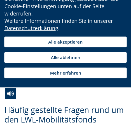
Cookie-Einstellungen unten auf der Seite
widerrufen.
Weitere Informationen finden Sie in unserer
Datenschutzerklärung
.
Alle akzeptieren
Alle ablehnen
Mehr erfahren
Zur
Aktiviere
Ein
Häufig gestellte Fragen rund um
Leichten
Audio-
Video
den LWL-Mobilitätsfonds
Sprache
Unterstützung.
in
wechseln.
Deutscher