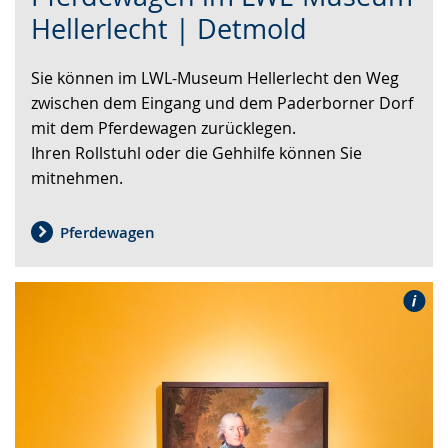
Sprache
Unterstützung.
in
Hellerlecht | Detmold
wechseln.
Deutscher
Gebärdensprache
Sie können im LWL-Museum Hellerlecht den Weg
wird
zwischen dem Eingang und dem Paderborner Dorf
angezeigt.
mit dem Pferdewagen zurücklegen.
Ihren Rollstuhl oder die Gehhilfe können Sie
mitnehmen.
Pferdewagen