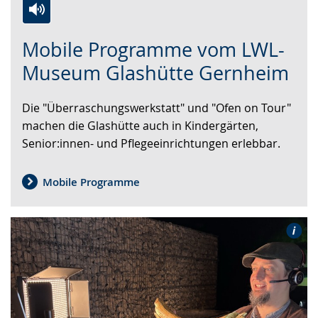
Zur
Aktiviere
Ein
Mobile Programme vom LWL-
Leichten
Audio-
Video
Sprache
Unterstützung.
in
Museum Glashütte Gernheim
wechseln.
Deutscher
Gebärdensprache
Die "Überraschungswerkstatt" und "Ofen on Tour"
wird
machen die Glashütte auch in Kindergärten,
angezeigt.
Senior:innen- und Pflegeeinrichtungen erlebbar.
Mobile Programme