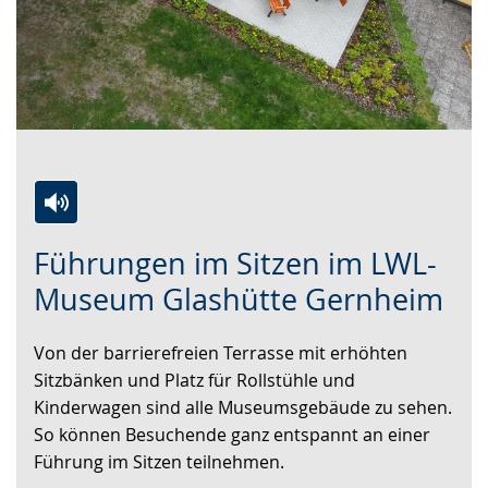
Zur
Aktiviere
Ein
Führungen im Sitzen im LWL-
Leichten
Audio-
Video
Sprache
Unterstützung.
in
Museum Glashütte Gernheim
wechseln.
Deutscher
Gebärdensprache
Von der barrierefreien Terrasse mit erhöhten
wird
Sitzbänken und Platz für Rollstühle und
angezeigt.
Kinderwagen sind alle Museumsgebäude zu sehen.
So können Besuchende ganz entspannt an einer
Führung im Sitzen teilnehmen.