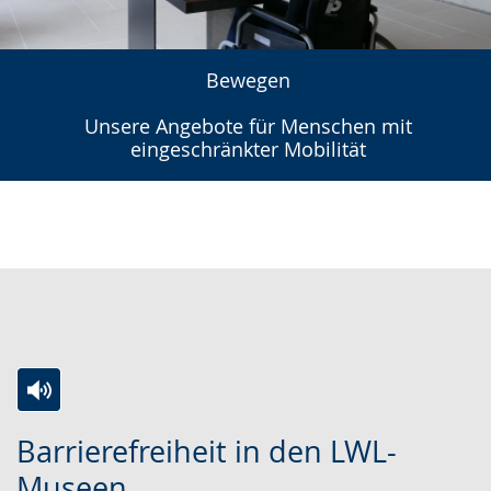
Bewegen
Unsere Angebote für Menschen mit
eingeschränkter Mobilität
Zur
Aktiviere
Ein
Barrierefreiheit in den LWL-
Leichten
Audio-
Video
Museen
Sprache
Unterstützung.
in