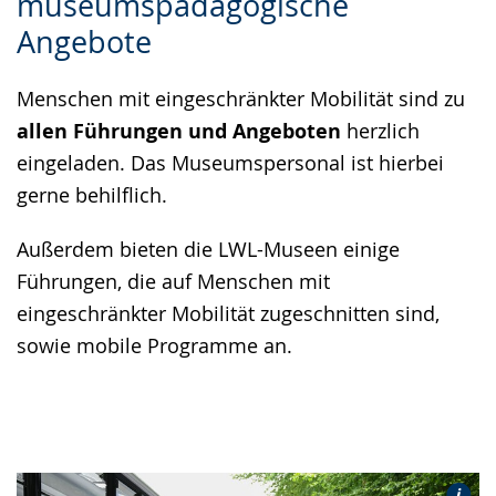
museumspädagogische
Sprache
Unterstützung.
in
Angebote
wechseln.
Deutscher
Gebärdensprache
Menschen mit eingeschränkter Mobilität sind zu
wird
allen Führungen und Angeboten
herzlich
angezeigt.
eingeladen. Das Museumspersonal ist hierbei
gerne behilflich.
Außerdem bieten die LWL-Museen einige
Führungen, die auf Menschen mit
eingeschränkter Mobilität zugeschnitten sind,
sowie mobile Programme an.