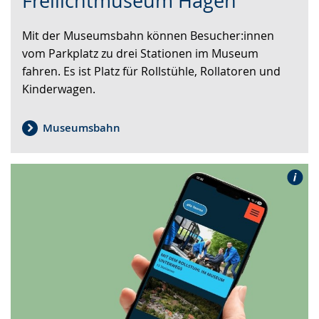
Freilichtmuseum Hagen
wechseln.
Deutscher
Gebärdensprache
Mit der Museumsbahn können Besucher:innen
wird
vom Parkplatz zu drei Stationen im Museum
angezeigt.
fahren. Es ist Platz für Rollstühle, Rollatoren und
Kinderwagen.
Museumsbahn