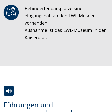
Behindertenparkplätze sind
eingangsnah an den LWL-Museen
vorhanden.
Ausnahme ist das LWL-Museum in der
Kaiserpfalz.
Zur
Aktiviere
Ein
Führungen und
Leichten
Audio-
Video