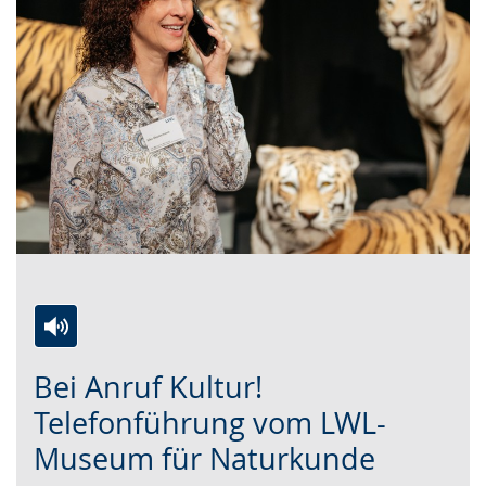
Zur
Aktiviere
Ein
Bei Anruf Kultur!
Leichten
Audio-
Video
Sprache
Unterstützung.
in
Telefonführung vom LWL-
wechseln.
Deutscher
Museum für Naturkunde
Gebärdensprache