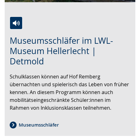
Zur
Aktiviere
Ein
Museumsschläfer im LWL-
Leichten
Audio-
Video
Sprache
Unterstützung.
in
Museum Hellerlecht |
wechseln.
Deutscher
Detmold
Gebärdensprache
wird
Schulklassen können auf Hof Remberg
angezeigt.
übernachten und spielerisch das Leben von früher
kennen. An diesem Programm können auch
mobilitätseingeschränkte Schüler:innen im
Rahmen von Inklusionsklassen teilnehmen.
Museumsschläfer