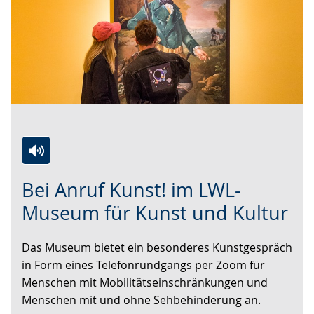
Zur
Aktiviere
Ein
Bei Anruf Kunst! im LWL-
Leichten
Audio-
Video
Sprache
Unterstützung.
in
Museum für Kunst und Kultur
wechseln.
Deutscher
Gebärdensprache
Das Museum bietet ein besonderes Kunstgespräch
wird
in Form eines Telefonrundgangs per Zoom für
angezeigt.
Menschen mit Mobilitätseinschränkungen und
Menschen mit und ohne Sehbehinderung an.