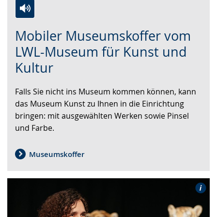
Zur
Aktiviere
Ein
Mobiler Museumskoffer vom
Leichten
Audio-
Video
Sprache
Unterstützung.
in
LWL-Museum für Kunst und
wechseln.
Deutscher
Kultur
Gebärdensprache
wird
Falls Sie nicht ins Museum kommen können, kann
angezeigt.
das Museum Kunst zu Ihnen in die Einrichtung
bringen: mit ausgewählten Werken sowie Pinsel
und Farbe.
Museumskoffer