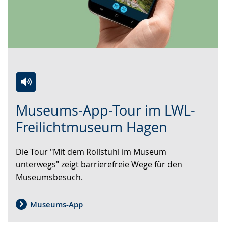
Zur
Aktiviere
Ein
Museums-App-Tour im LWL-
Leichten
Audio-
Video
Sprache
Unterstützung.
in
Freilichtmuseum Hagen
wechseln.
Deutscher
Gebärdensprache
Die Tour "Mit dem Rollstuhl im Museum
wird
unterwegs" zeigt barrierefreie Wege für den
angezeigt.
Museumsbesuch.
Museums-App