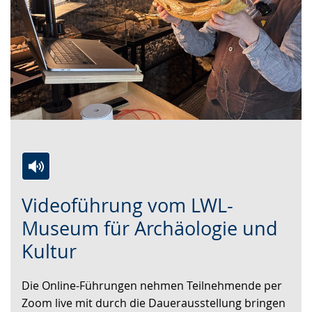
Zur
Aktiviere
Ein
Videoführung vom LWL-
Leichten
Audio-
Video
Sprache
Unterstützung.
in
Museum für Archäologie und
wechseln.
Deutscher
Kultur
Gebärdensprache
wird
Die Online-Führungen nehmen Teilnehmende per
angezeigt.
Zoom live mit durch die Dauerausstellung bringen